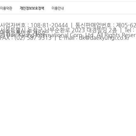
이용약관
개인정보보호정책
이용안내
사업자번호 : 108-81-20444 | 통신판매업번호 : 제05-
서울특별시 동작구 남부순환로 2023 대경빌딩 2층 | Tel : (0
매업등록번호 제8호
ⓒ Dae Kyung International Corp.,Ltd. All Rights Rese
FAX : (02) 587 9313 |
E-mail : dk@daekyungi.co.kr