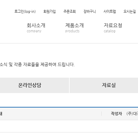
로그인(log-in)
회원가입
주문조회
장바구니
사이트맵
오시는길
회사소개
제품소개
자료요청
company
products
catalog
소식 및 각종 자료들을 제공하여 드립니다.
온라인상담
자료실
내
작성자
(주)