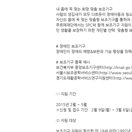
내 몸에 꼭 맞는 희망 맞춤 보조기구
사람의 생김새가 모두 다르듯이 장애아동과 청소
자신의 몸에 꼭 맞는 맞춤형 보조기구를 통하여 
푸르메재단에서는 SPC와 함께 보조기구 지원이 
인 생활을 보장하기 위한 개인별 선택. 맞춤형 
# 장애인 보조기구
장애인이 장애의 예방&보완과 기능 향상을 위해
# 보조기구 품목 예시
보건복지부 중앙보조기구센터(
http://knat.go
서울시보조공학서비스센터(
http://www.seoula
경기도재활공학서비스연구지원센터(
http://ww
① 지원 기간
2015년 2월 ~ 5월
※신청 및 접수 기간 : 2월 9일(월) ~ 3월 6일(
② 지원 대상
보조기구 지원이 필요한 만 18세 미만(1997년