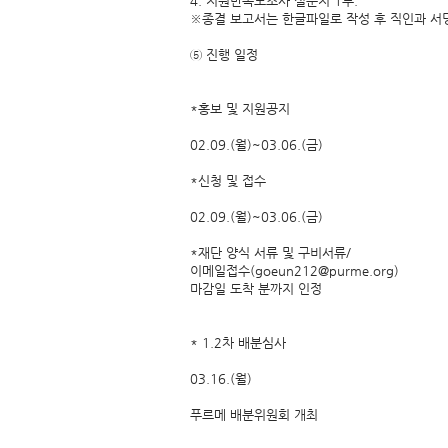
4. 지원만족도조사 설문지 1부.
※종결 보고서는 한글파일로 작성 후 직인과 서명
⑤ 진행 일정
*홍보 및 지원공지
02.09.(월)~03.06.(금)
*신청 및 접수
02.09.(월)~03.06.(금)
*재단 양식 서류 및 구비서류/
이메일접수(goeun212@purme.org)
마감일 도착 분까지 인정
* 1.2차 배분심사
03.16.(월)
푸르메 배분위원회 개최