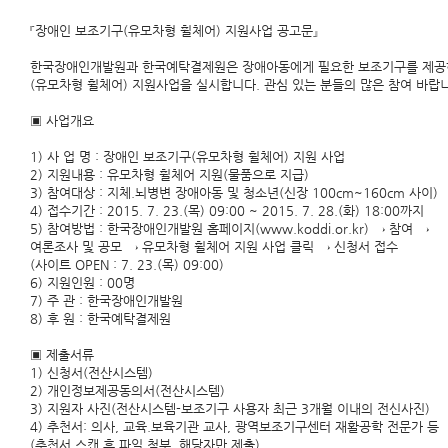
『장애인 보조기구(유모차형 휠체어) 지원사업 공고문』
한국장애인개발원과 한국예탁결제원은 장애아동에게 필요한 보조기구를 제공하여
(유모차형 휠체어) 지원사업을 실시합니다. 관심 있는 분들의 많은 참여 바랍
▣ 사업개요
1) 사 업 명 : 장애인 보조기구(유모차형 휠체어) 지원 사업
2) 지원내용 : 유모차형 휠체어 지원(물품으로 지급)
3) 참여대상 : 지체.뇌병변 장애아동 및 청소년(신장 100cm~160cm 사이)
4) 접수기간 : 2015. 7. 23.(목) 09:00 ~ 2015. 7. 28.(화) 18:00까지
5) 참여방법 : 한국장애인개발원 홈페이지(www.koddi.or.kr) → 참여 →
여론조사 및 공모 → 유모차형 휠체어 지원 사업 클릭 → 신청서 접수
(사이트 OPEN : 7. 23.(목) 09:00)
6) 지원인원 : 00명
7) 주 관 : 한국장애인개발원
8) 후 원 : 한국예탁결제원
▣ 제출서류
1) 신청서(전산시스템)
2) 개인정보제공동의서(전산시스템)
3) 지원자 사진(전산시스템-보조기구 사용자 최근 3개월 이내의 전신사진)
4) 추천서: 의사, 교육.보육기관 교사, 광역보조기구센터 재활공학 전문가 등
(추천서 스캔 후 파일 첨부, 해당자만 제출)